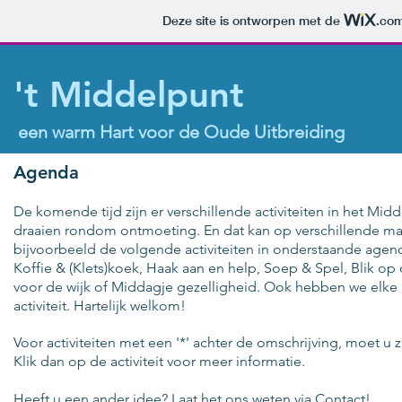
Deze site is ontworpen met de
.co
't Middelpunt
een warm Hart voor de Oude Uitbreiding
Agenda
De komende tijd zijn er verschillende activiteiten in het Midde
draaien rondom ontmoeting. En dat kan op verschillende man
bijvoorbeeld de volgende activiteiten in onderstaande agen
Koffie & (Klets)koek,
Haak aan en help,
Soep & Spel,
Blik op
voor de wijk of Middagje gezelligheid. Ook hebben we elke
activiteit. Hartelijk welkom!
Voor activiteiten met een '*' achter de omschrijving, moet u
Klik dan op de activiteit voor meer informatie.
Heeft u een ander idee? Laat het ons weten via
Contact
!