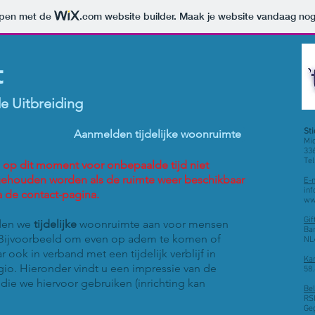
orpen met de
.com
website builder. Maak je website vandaag nog
t
e Uitbreiding
Sti
Aanmelden tijdelijke woonruimte
Mid
336
Tel
s op dit moment voor onbepaalde tijd niet
gehouden worden als de ruimte weer beschikbaar
E-m
in
a de contact-pagina.
ww
Gif
den we
tijdelijke
woonruimte aan voor mensen
Ban
. Bijvoorbeeld om even op adem te komen of
NL4
 ook in verband met een tijdelijk verblijf in
Ka
gio. Hieronder vindt u een impressie van de
58.
 die we
hiervoor gebruiken (inrichting kan
Bel
RSI
Geg