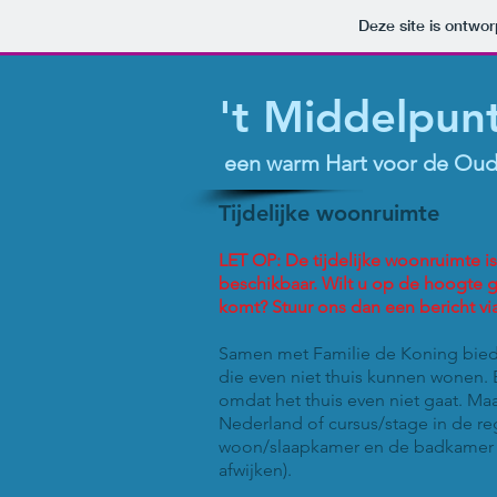
Deze site is ontw
't Middelpun
een warm Hart voor de Oud
Tijdelijke woonruimte
LET OP: De tijdelijke woonruimte i
beschikbaar. Wilt u op de hoogte 
komt? Stuur ons dan een bericht vi
Samen met Familie de Koning bie
die even niet thuis kunnen wonen
omdat het thuis even niet gaat. Maar
Nederland of cursus/stage in de re
woon/slaapkamer en de badkamer
afwijken).